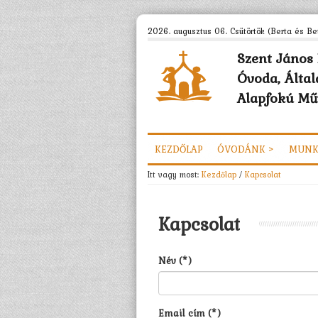
2026. augusztus 06. Csütörtök (Berta és Bet
Szent János 
Óvoda, Által
Alapfokú Műv
KEZDŐLAP
ÓVODÁNK >
MUNK
Itt vagy most:
Kezdőlap
/
Kapcsolat
Kapcsolat
Név (*)
Email cím (*)