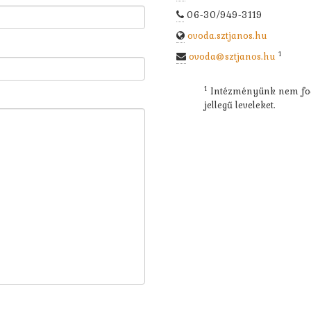
06-30/949-3119
ovoda.sztjanos.hu
1
ovoda@sztjanos.hu
1
Intézményünk nem fog
jellegű leveleket.