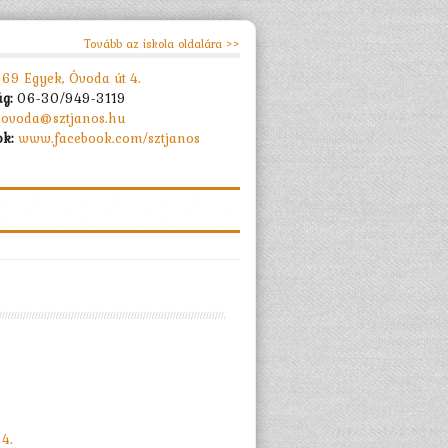
Tovább az iskola oldalára >>
69 Egyek, Óvoda út 4.
ág:
06-30/949-3119
ovoda@sztjanos.hu
k:
www.facebook.com/sztjanos
4.