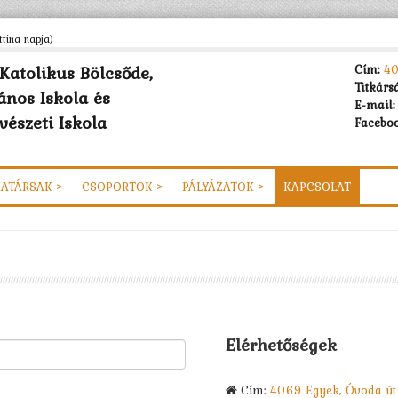
tina napja)
Katolikus Bölcsőde,
Cím:
40
Titkárs
ános Iskola és
E-mail:
észeti Iskola
Faceboo
ATÁRSAK >
CSOPORTOK >
PÁLYÁZATOK >
KAPCSOLAT
Elérhetőségek
Cím:
4069 Egyek, Óvoda út 