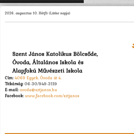
KEZDŐLAP
2026. augusztus 10. Hétfő (Lőrinc napja)
ÓVODÁNK >
MUNKATÁRSAK >
CSOPORTOK >
Szent János Katolikus Bölcsőde,
PÁLYÁZATOK >
Óvoda, Általános Iskola és
KAPCSOLAT
Alapfokú Művészeti Iskola
Cím:
4069 Egyek, Óvoda út 4.
Titkárság:
06-30/949-3119
E-mail:
ovoda@sztjanos.hu
Facebook:
www.facebook.com/sztjanos