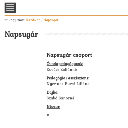
Itt vagy most:
Kezdőlap
/
Napsugár
Napsugár
Napsugár csoport
Óvodapedagógusok:
Kovács Zoltánné
Pedagógiai asszisztens:
Nyerlucz-Burai Liliána
Dajka:
Szabó Sánorné
Névsor:
#