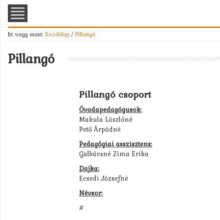
Itt vagy most:
Kezdőlap
/
Pillangó
Pillangó
Pillangó csoport
Óvodapedagógusok:
Makula Lászlóné
Pető Árpádné
Pedagógiai asszisztens:
Galbácsné Zima Erika
Dajka:
Ecsedi Józsefné
Névsor:
#