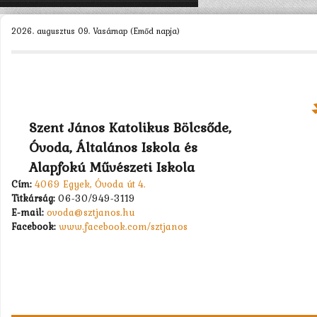
KEZDŐLAP
2026. augusztus 09. Vasárnap (Emőd napja)
ÓVODÁNK >
MUNKATÁRSAK >
CSOPORTOK >
Szent János Katolikus Bölcsőde,
PÁLYÁZATOK >
Óvoda, Általános Iskola és
KAPCSOLAT
Alapfokú Művészeti Iskola
Cím:
4069 Egyek, Óvoda út 4.
Titkárság:
06-30/949-3119
E-mail:
ovoda@sztjanos.hu
Facebook:
www.facebook.com/sztjanos