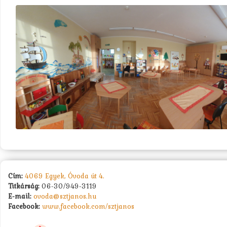
Cím:
4069 Egyek, Óvoda út 4.
Titkárság:
06-30/949-3119
E-mail:
ovoda@sztjanos.hu
Facebook:
www.facebook.com/sztjanos