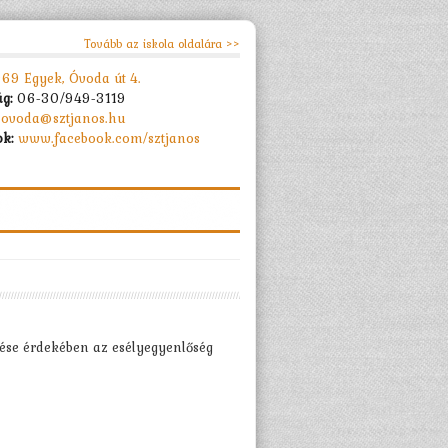
Tovább az iskola oldalára >>
69 Egyek, Óvoda út 4.
ág:
06-30/949-3119
ovoda@sztjanos.hu
k:
www.facebook.com/sztjanos
lése érdekében az esélyegyenlőség