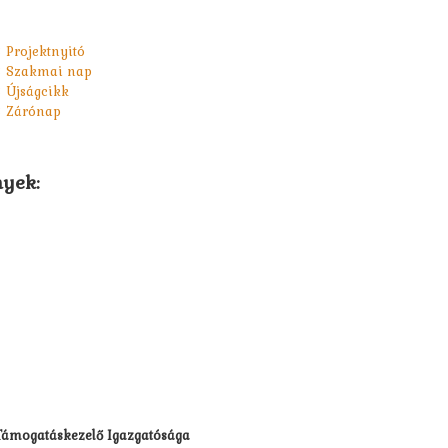
Projektnyitó
 Szakmai nap
 Újságcikk
 Zárónap
yek:
 Támogatáskezelő Igazgatósága