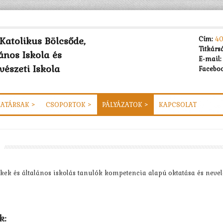
Katolikus Bölcsőde,
Cím:
40
Titkárs
ános Iskola és
E-mail:
észeti Iskola
Faceboo
ATÁRSAK >
CSOPORTOK >
PÁLYÁZATOK >
KAPCSOLAT
kek és általános iskolás tanulók kompetencia alapú oktatása és neve
k: