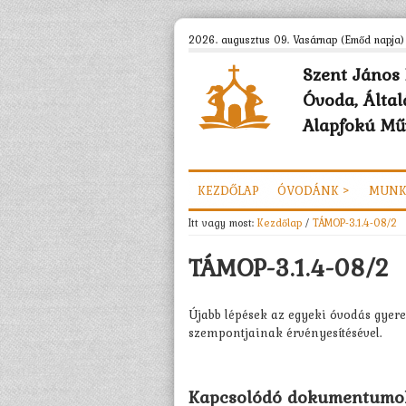
2026. augusztus 09. Vasárnap (Emőd napja)
Szent János 
Óvoda, Által
Alapfokú Műv
KEZDŐLAP
ÓVODÁNK >
MUNK
Itt vagy most:
Kezdőlap
/
TÁMOP-3.1.4-08/2
TÁMOP-3.1.4-08/2
Újabb lépések az egyeki óvodás gyere
szempontjainak érvényesítésével.
Kapcsolódó dokumentumo