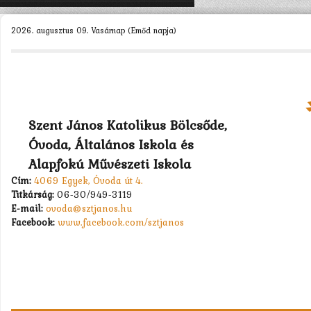
KEZDŐLAP
2026. augusztus 09. Vasárnap (Emőd napja)
ÓVODÁNK >
MUNKATÁRSAK >
CSOPORTOK >
Szent János Katolikus Bölcsőde,
PÁLYÁZATOK >
Óvoda, Általános Iskola és
KAPCSOLAT
Alapfokú Művészeti Iskola
Cím:
4069 Egyek, Óvoda út 4.
Titkárság:
06-30/949-3119
E-mail:
ovoda@sztjanos.hu
Facebook:
www.facebook.com/sztjanos