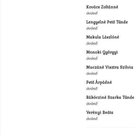
Kovács Zoltánné
óvónő
Lengyelné Pető Tünde
óvónő
Makula Lászlóné
óvónő
Monoki Györgyi
óvónő
Muczáné Visztra Szilvia
óvónő
Pető Árpádné
óvónő
Rákócziné Szarka Tünde
óvónő
Verényi Beáta
óvónő