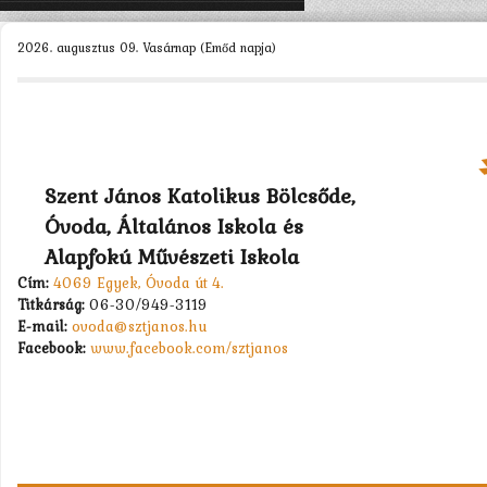
KEZDŐLAP
2026. augusztus 09. Vasárnap (Emőd napja)
ÓVODÁNK >
MUNKATÁRSAK >
CSOPORTOK >
Szent János Katolikus Bölcsőde,
PÁLYÁZATOK >
Óvoda, Általános Iskola és
KAPCSOLAT
Alapfokú Művészeti Iskola
Cím:
4069 Egyek, Óvoda út 4.
Titkárság:
06-30/949-3119
E-mail:
ovoda@sztjanos.hu
Facebook:
www.facebook.com/sztjanos