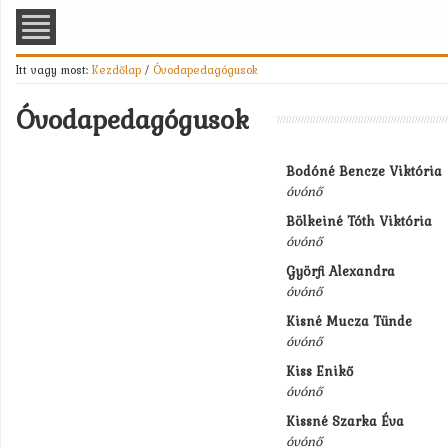
Itt vagy most:
Kezdőlap
/
Óvodapedagógusok
Óvodapedagógusok
Bodóné Bencze Viktória
óvónő
Bölkeiné Tóth Viktória
óvónő
Györfi Alexandra
óvónő
Kisné Mucza Tünde
óvónő
Kiss Enikő
óvónő
Kissné Szarka Éva
óvónő