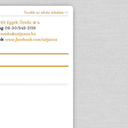
Tovább az iskola oldalára >>
69 Egyek, Óvoda út 4.
ág:
06-30/949-3119
ovoda@sztjanos.hu
k:
www.facebook.com/sztjanos