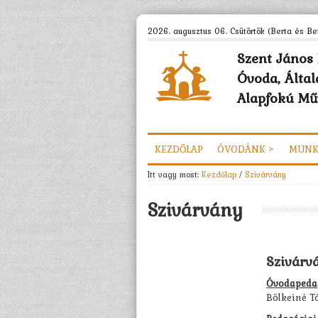
2026. augusztus 06. Csütörtök (Berta és Bet
Szent János 
Óvoda, Által
Alapfokú Műv
KEZDŐLAP
ÓVODÁNK >
MUNK
Itt vagy most:
Kezdőlap
/
Szivárvány
Szivárvány
Szivárv
Óvodapeda
Bölkeiné Tó