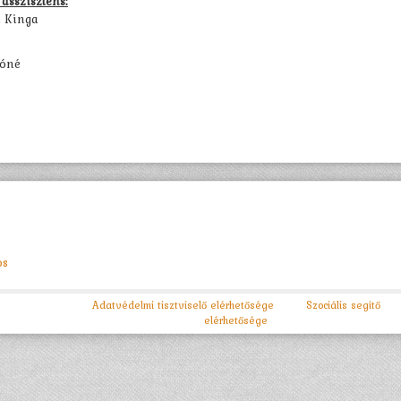
asszisztens:
i Kinga
lóné
os
Adatvédelmi tisztviselő elérhetősége
Szociális segítő
elérhetősége