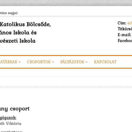
tina napja)
Katolikus Bölcsőde,
Cím:
40
Titkárs
ános Iskola és
E-mail:
észeti Iskola
Faceboo
ATÁRSAK >
CSOPORTOK >
PÁLYÁZATOK >
KAPCSOLAT
ány csoport
gógusok:
th Viktória