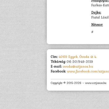
Pedagógiai 
Farkas-Kat
Dajka:
Fiatal Lász
Névsor:
#
Cím:
4069 Egyek, Óvoda út 4.
Titkárság:
06-30/949-3119
E-mail:
ovoda@sztjanos.hu
Facebook:
www.facebook.com/sztjan
Copyright © 2015-2026 − www.sztjanos.hu